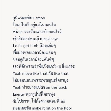
กูนี่แหละขับ Lambo
โตมาในตึกอยู่แต่ในคอนโด
หน้าอาจจะจีนแต่จะถักคอนโรว์
เด็กฮิปฮอปคนเค้าบอกว่า ayo
Let’s get it oh น้องแจ่มๆ
พี่อย่างชอบเวลาน้องแอ่นๆ
ชอบดูก้นเวลาน้องแด๊นซ์ๆ
เอวพี่ดีเพราะว่าพี่แข็งแกร่ง (แข็งแกร่ง)
Yeah move like that ก้ม like that
ไม่ยอมนอนเพราะพวกกูนะโคตรยุ่ง
Yeah ท่าอย่างแปลก on the track
Energy พวกกูนั้นก็โคตรพุ่ง
ก้มไปยาวๆ ไม่ต้องถามตอนพี่ sip
ตอนเธอชิด make it hit on the floor