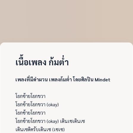
เนื้อเพลง ก้มต่ำ
เพลงที่มีคำผวน เพลงก้มต่ำ โดยศิลปิน Mindet
โยกซ้ายโยกขวา
โยกซ้ายโยกขวา (okay)
โยกซ้ายโยกขวา
โยกซ้ายโยกขวา (okay) เดินเซเดินเซ
เดินเซดิครับเดินเซ (เซเซ)