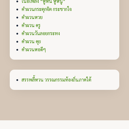
เนื้อเพลง “หูหนี หูหนู”
คำผวนกระตุกจิต กระชากใจ
คำผวนหวย
คำผวน ครู
คำผวนวันลอยกระทง
คำผวน คุย
คำผวนหอดีๆ
สรรพลี้หวน วรรณกรรมท้องถิ่นภาคใต้