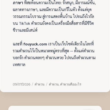
ภาษา
ที่สะท้อนความเป็นไทย: รักสนุก, มีอารมณ์ขัน,
ฉลาดทางภาษา, และมีความเป็นกวีในตัว ตั้งแต่ยุค
วรรณกรรมโบราณ สู่การแสดงพื้นบ้าน ไปจนถึงไวรัล
บน TikTok คำผวนยังคงเป็นเครื่องมือสื่อสารที่มีชีวิต
ชีวาและมีเสน่ห์
และที่
fouyuck.com
เราเป็นเว็บไซต์เดียวในโลกที่
รวมคำผวนไว้เป็นหมวดหมู่ครบที่สุด — ตั้งแต่คำผวน
บอกรัก คำผวนตลกๆ คำผวนหวย ไปจนถึงคำผวนตาม
เทศกาล
เขียน
หมวด
ป้าย
09/07/2026
คำผวน
คำผวน
,
คำผวนคืออะไร
เมื่อ
หมู่
กำกับ