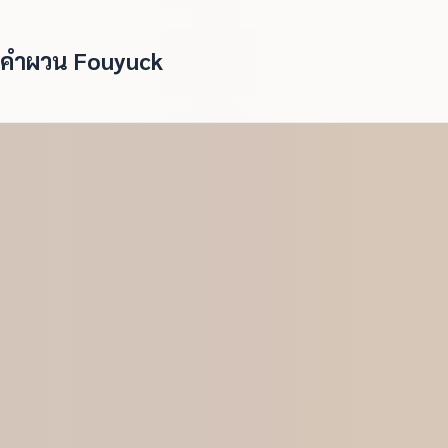
คำผวน Fouyuck