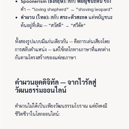
Spoonerism (อังกฤษ):
สลับ
พยัญชนะต้น
ของ
คำ — “loving shepherd” → “shoving leopard”
คำผวน (ไทย):
สลับ
สระ+ตัวสะกด
แต่พยัญชนะ
ต้นอยู่ที่เดิม — “สวัสดี” → “สวีดัด”
ทั้งสองรูปแบบมีแก่นเดียวกัน — คือการเล่นเสียงโดย
การสลับตำแหน่ง — แต่ใช้กลไกทางภาษาที่แตกต่าง
กันตามโครงสร้างของแต่ละภาษา
คำผวนยุคดิจิทัล — จากไวรัลสู่
วัฒนธรรมออนไลน์
คำผวนไม่ได้เป็นเพียงวัฒนธรรมโบราณ แต่ยังคงมี
ชีวิตชีวาในโลกออนไลน์: