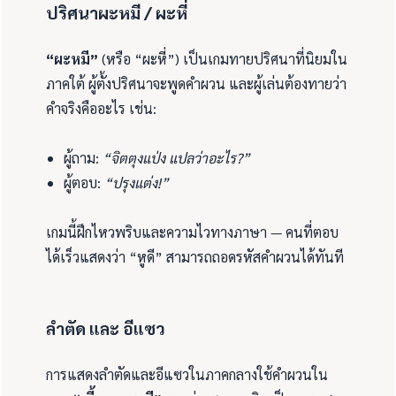
ปริศนาผะหมี / ผะหี่
“ผะหมี”
(หรือ “ผะหี่”) เป็นเกมทายปริศนาที่นิยมใน
ภาคใต้ ผู้ตั้งปริศนาจะพูดคำผวน และผู้เล่นต้องทายว่า
คำจริงคืออะไร เช่น:
ผู้ถาม:
“จิตตุงแป่ง แปลว่าอะไร?”
ผู้ตอบ:
“ปรุงแต่ง!”
เกมนี้ฝึกไหวพริบและความไวทางภาษา — คนที่ตอบ
ได้เร็วแสดงว่า “หูดี” สามารถถอดรหัสคำผวนได้ทันที
ลำตัด และ อีแซว
การแสดงลำตัดและอีแซวในภาคกลางใช้คำผวนใน