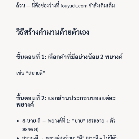
ถ้วน
— นี่คือช่องว่างที่ fouyuck.com กำลังเติมเต็ม
วิธีสร้างคำผวนด้วยตัวเอง
ขั้นตอนที่ 1: เลือกคำที่มีอย่างน้อย 2 พยางค์
เช่น “สบายดี”
ขั้นตอนที่ 2: แยกส่วนประกอบของแต่ละ
พยางค์
ส-
บาย
-ดี → พยางค์ที่ 1: “บาย” (สระอาย + ตัว
สะกด ย)
สบาย-
ดี
→ พยางค์สุดท้าย: “ดี” (สระอี + ไม่มีตัว