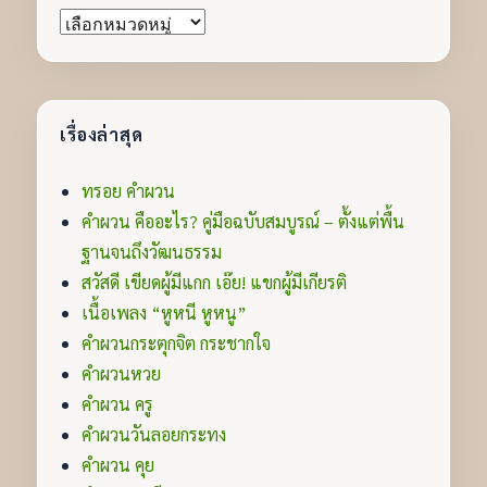
หมวด
หมู่
เรื่องล่าสุด
ทรอย คำผวน
คำผวน คืออะไร? คู่มือฉบับสมบูรณ์ – ตั้งแต่พื้น
ฐานจนถึงวัฒนธรรม
สวัสดี เขียดผู้มีแกก เอ๊ย! แขกผู้มีเกียรติ
เนื้อเพลง “หูหนี หูหนู”
คำผวนกระตุกจิต กระชากใจ
คำผวนหวย
คำผวน ครู
คำผวนวันลอยกระทง
คำผวน คุย