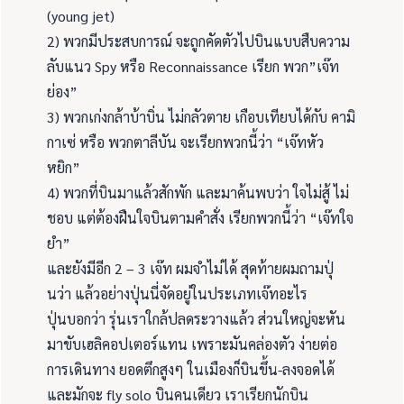
(young jet)
2) พวกมีประสบการณ์ จะถูกคัดตัวไปบินแบบสืบความ
ลับแนว Spy หรือ Reconnaissance เรียก พวก”เจ๊ท
ย่อง”
3) พวกเก่งกล้าบ้าบิ่น ไม่กลัวตาย เกือบเทียบได้กับ คามิ
กาเซ่ หรือ พวกตาลีบัน จะเรียกพวกนี้ว่า “เจ๊ทหัว
หยิก”
4) พวกที่บินมาแล้วสักพัก และมาค้นพบว่า ใจไม่สู้ ไม่
ชอบ แต่ต้องฝืนใจบินตามคำสั่ง เรียกพวกนี้ว่า “เจ๊ทใจ
ยำ”
และยังมีอีก 2 – 3 เจ๊ท ผมจำไม่ได้ สุดท้ายผมถามปุ่
นว่า แล้วอย่างปุ่นนี่จัดอยู่ในประเภทเจ๊ทอะไร
ปุ่นบอกว่า รุ่นเราใกล้ปลดระวางแล้ว ส่วนใหญ่จะหัน
มาขับเฮลิคอปเตอร์แทน เพราะมันคล่องตัว ง่ายต่อ
การเดินทาง ยอดตึกสูงๆ ในเมืองก็บินขึ้น-ลงจอดได้
และมักจะ fly solo บินคนเดียว เราเรียกนักบิน