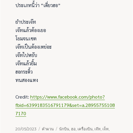
ประเภทนี้ว่า “เดี่ยวฮอ”
ยำประเจ๊ท
เจ๊ทแล้วต้องเยอ
โยมจนเซต
เจ๊ทเป็นต้องเหย่อะ
เจ๊ทไปหยับ
เจ๊ทแล้วยิ้ม
ฮอกระดิ้ว
ทนสองแหง
Credit:
https://www.facebook.com/photo?
fbid=6399183516791179&set=a.28955755108
7170
เขียน
หมวด
ป้าย
20/05/2023
คำผวน
นักบิน
,
ฮอ
,
เครื่องบิน
,
เจ๊ท
,
เจ็ท
,