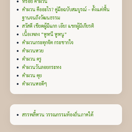
ทรอย คำผวน
คำผวน คืออะไร? คู่มือฉบับสมบูรณ์ – ตั้งแต่พื้น
ฐานจนถึงวัฒนธรรม
สวัสดี เขียดผู้มีแกก เอ๊ย! แขกผู้มีเกียรติ
เนื้อเพลง “หูหนี หูหนู”
คำผวนกระตุกจิต กระชากใจ
คำผวนหวย
คำผวน ครู
คำผวนวันลอยกระทง
คำผวน คุย
คำผวนหอดีๆ
สรรพลี้หวน วรรณกรรมท้องถิ่นภาคใต้