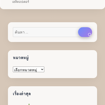
เมื่อ
หมู่
กำกับ
เฮลิคอปเตอร์
ค้นหา:
ค้นหา
หมวดหมู่
หมวด
หมู่
เรื่องล่าสุด