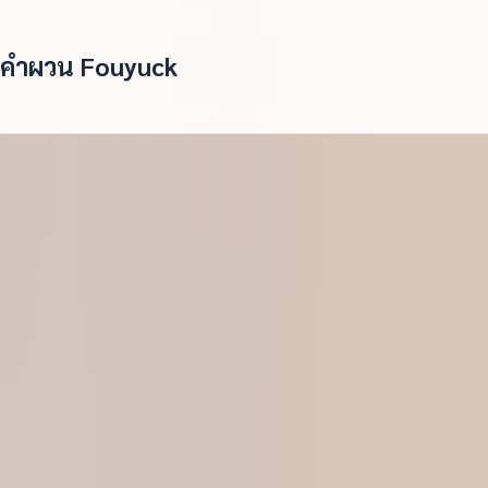
คำผวน Fouyuck