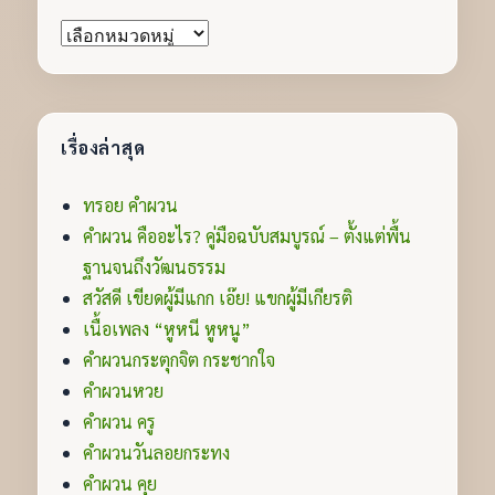
หมวด
หมู่
เรื่องล่าสุด
ทรอย คำผวน
คำผวน คืออะไร? คู่มือฉบับสมบูรณ์ – ตั้งแต่พื้น
ฐานจนถึงวัฒนธรรม
สวัสดี เขียดผู้มีแกก เอ๊ย! แขกผู้มีเกียรติ
เนื้อเพลง “หูหนี หูหนู”
คำผวนกระตุกจิต กระชากใจ
คำผวนหวย
คำผวน ครู
คำผวนวันลอยกระทง
คำผวน คุย