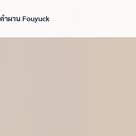
คำผวน Fouyuck