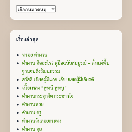
หมวด
หมู่
เรื่องล่าสุด
ทรอย คำผวน
คำผวน คืออะไร? คู่มือฉบับสมบูรณ์ – ตั้งแต่พื้น
ฐานจนถึงวัฒนธรรม
สวัสดี เขียดผู้มีแกก เอ๊ย! แขกผู้มีเกียรติ
เนื้อเพลง “หูหนี หูหนู”
คำผวนกระตุกจิต กระชากใจ
คำผวนหวย
คำผวน ครู
คำผวนวันลอยกระทง
คำผวน คุย