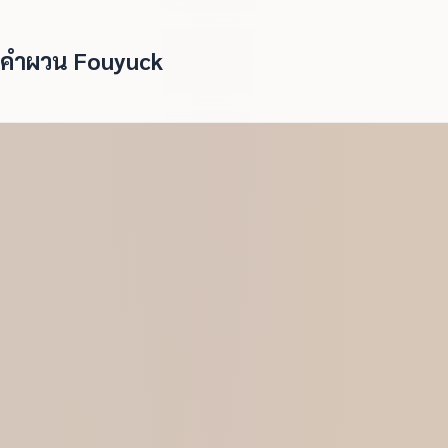
คำผวน Fouyuck