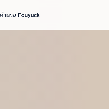
คำผวน Fouyuck