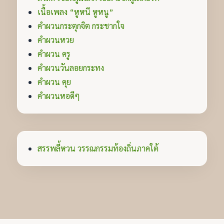
เนื้อเพลง “หูหนี หูหนู”
คำผวนกระตุกจิต กระชากใจ
คำผวนหวย
คำผวน ครู
คำผวนวันลอยกระทง
คำผวน คุย
คำผวนหอดีๆ
สรรพลี้หวน วรรณกรรมท้องถิ่นภาคใต้