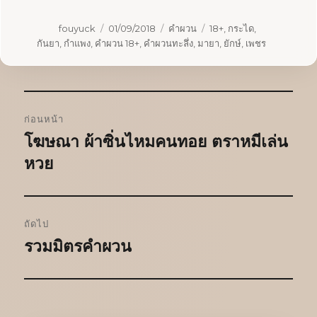
ผู้
เขียน
หมวด
ป้าย
fouyuck
01/09/2018
คำผวน
18+
,
กระได
,
เขียน
เมื่อ
หมู่
กำกับ
กันยา
,
กำแพง
,
คำผวน 18+
,
คำผวนทะลึ่ง
,
มายา
,
ยักษ์
,
เพชร
แนะแนว
ก่อนหน้า
เรื่อง
โฆษณา ผ้าซิ่นไหมคนทอย ตราหมีเล่น
เรื่อง
ก่อน
หวย
หน้า:
ถัดไป
รวมมิตรคำผวน
เรื่อง
ต่อ
ไป: