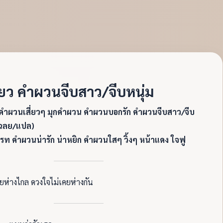
ยว คำผวนจีบสาว/จีบหนุ่ม
ำผวนเสี่ยวๆ มุกคำผวน คำผวนบอกรัก คำผวนจีบสาว/จีบ
เฉลย/แปล)
รท คำผวนน่ารัก น่าหยิก คำผวนใสๆ วิ้งๆ หน้าแดง ใจฟู
คยห่างไกล ดวงใจไม่เคยห่างกัน