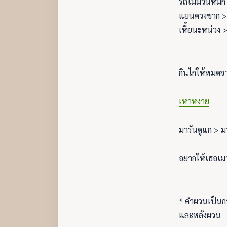
รถไม่มีวันหมัก
แยนควงขาก >
เหี้ยนะหน่วง >
กินไก่ให้หมด
เหาหงาย
มารันดูแก > ม
อยากให้เธอเ
* คำผวนเป็นการ
และหลังผวน