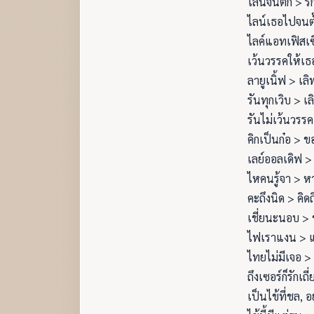
ไลน์จนตั๊ก > ร
ไลน์เธอไปจนต
ไลค์แอทเฟิสเซ
เว้นวรรคให้เธอ
ลายูเนิ้ฟ > เลิ
รันทุกเวิบ > เล
รันไม่เว้นวรรค 
คิกเป็นก๋อ > ขอ
เลย์ออลเดิฟ > 
ไหคนรู้จา > หา
คะถึงนิด > คิด
เชี่ยนะนอบ > 
ไฟเราแงน > 
ไทยไม่มีเจอ > 
ถึงเซอร์ก็รักเถี
เป็นไข้ที่ชล, 