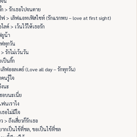
ักจน
ั๊ก > รักเธอไปจนตาย
ิฟ > เลิฟแอทเฟิสไซท์ (รักแรกพบ – love at first sight)
ไลค์ > เว้นไว้ให้เธอรัก
ฟยูน้า
ิฟทุกวัน
> รักไม่เว้นวัน
เป็นกิ๊ก
เลิฟออลเดย์ (Love all day – รักทุกวัน)
คนรู้ใจ
ถึงนะ
ชอบนะเนี่ย
แฟนเราไง
เธอไม่มีใจ
่ยว > ถึงเสี่ยวก็รักเธอ
อยากเป็นไข้ที่ชล, ขอเป็นไข้ที่ชล