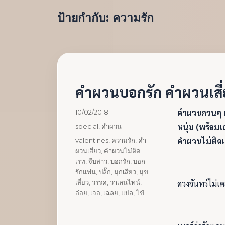
ป้ายกำกับ:
ความรัก
คำผวนบอกรัก คำผวนเสี่
เขียน
คำผวนกวนๆ ค
10/02/2018
เมื่อ
หมวด
หนุ่ม (พร้อม
special
,
คำผวน
หมู่
ป้าย
คำผวนไม่ติดเ
valentines
,
ความรัก
,
คำ
กำกับ
ผวนเสี่ยว
,
คำผวนไม่ติด
เรท
,
จีบสาว
,
บอกรัก
,
บอก
รักแฟน
,
ปล้๊ก
,
มุกเสี่ยว
,
มุข
เสี่ยว
,
วรรค
,
วาเลนไทน์
,
ดวงจันทร์ไม่เ
อ่อย
,
เจอ
,
เฉลย
,
แปล
,
ไข้