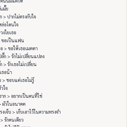
 คนนี้มีแต่ให้
ันมั๊ย
ก > ปากไม่ตรงกับใจ
หล่อโดนใจ
่วงใยเธอ
 ขอเป็นแฟน
อ > ขอให้เธอเมตตา
ลั๊ก > รักไม่เปลี่ยนแปลง
๊ก > รักเธอไม่เปลี่ยน
กเธอน้า
บ > ชอบแต่เธอไม่รู้
หัวใจ
ชาก > อยากเป็นคนที่ใช่
> ผัวในอนาคต
รงเจ็บ > เก็บเอาไว้ในความทรงจำ
 > รักคนเดียว