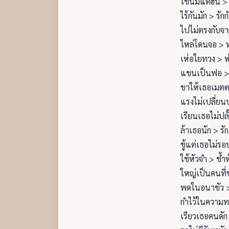
ไข้นี้มีแต่ฮน >
ไร้กันมัก > รักก
ไปไม่ตรงกับจา
ไหล่โดนจอ > 
เห่อใยทวง > ห
แขนเป็นฟอ >
ขาให้เธอเมตต
แรงไม่เปลี่ยนป
เรียนเธอไม่ปลั
ล้าเธอนัก > รั
ชู้แต่เธอไม่รอ
ใช้หัวจำ > ช้ำ
ใหญ่เป็นคนที่
พดในอนาขัว 
กำไว้ในความท
เรียวเธอคนดัก