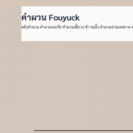
คำผวน Fouyuck
คลังคำผวน คำผวนบอกรัก คำผวนเสี่ยวๆ ขำ ทะลึ่ง คำผวนตามเทศกาล 