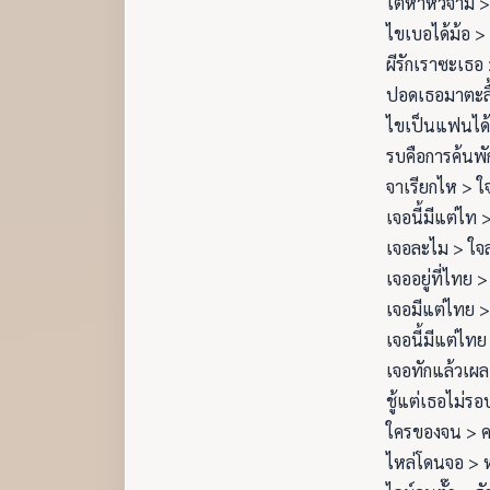
ไตหาหัวจาม >
ไขเบอได้ม้อ > 
ผีรักเราซะเธอ 
ปอดเธอมาตะลื
ไขเป็นแฟนได
รบคือการค้นพั
จาเรียกไห > ใ
เจอนี้มีแต่ไท >
เจอละไม > ใจ
เจออยู่ที่ไทย > 
เจอมีแต่ไทย >
เจอนี้มีแต่ไทย
เจอทักแล้วเผล
ชู้แต่เธอไม่รอ
ใครของจน > 
ไหล่โดนจอ > 