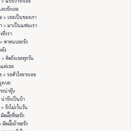
บ > แบบว่ารักเธอ
แอบรักเธอ
อ > เธอเป็นของเรา
า > มาเป็นแฟนเรา
งที่เรา
> หาคนบอกรัก
งจัง
ด > คิดถึงเธอทุกวัน
กแต่เธอ
อ > รอหัวใจจากเธอ
จุงเบย
กน่าจุ๊บ
 น่ารักเป็นบ้า
> รักไม่เว้นวัน
 ผิดมั๊ยที่จะรัก
> ผิดมั๊ยถ้าจะรัก