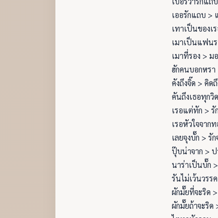
เบอร์ว่ารักแถ
เออรักแถบ > 
เทาเป็นของเร
เมาเป็นแฟนร
เมาที่รอง > มอ
ฮักคนบอกหรา 
คังถึงจิ๊ด > คิดถึ
คันถึงเธอทุกวิ
เรอแต่ทัก > รั
เรอหัวใจจากท
เลยจุงบั๊ก > รัก
ปุ๊บน่าจาก > ปา
นาร่าเป็นบั๊ก >
รันไม่เว้นวรรค 
ผักมั๊ยที่จะริด >
ผักมั๊ยถ้าจะริด 