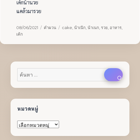
เค้กน้านวย
แคล้วมารวย
เขียน
หมวด
ป้าย
08/06/2021
คำผวน
cake
,
น้าเน๊ก
,
น้าเนก
,
รวย
,
อาหาร
,
เมื่อ
หมู่
กำกับ
เค้ก
ค้นหา:
ค้นหา
หมวดหมู่
หมวด
หมู่