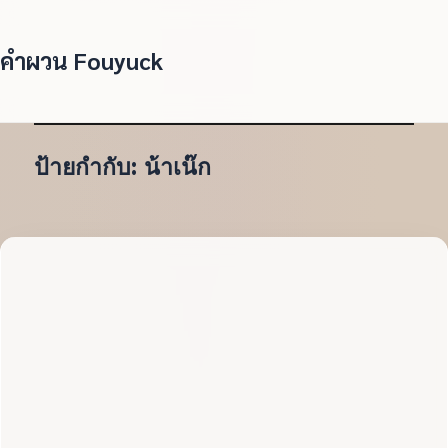
คำผวน Fouyuck
ป้ายกำกับ:
น้าเน๊ก