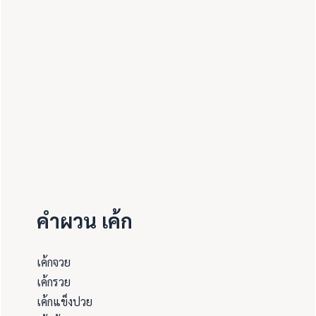
คำผวน เค้ก
เค้กจวย
เค้กรวย
เค้กแข็งปวย