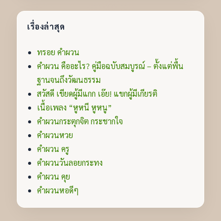
เรื่องล่าสุด
ทรอย คำผวน
คำผวน คืออะไร? คู่มือฉบับสมบูรณ์ – ตั้งแต่พื้น
ฐานจนถึงวัฒนธรรม
สวัสดี เขียดผู้มีแกก เอ๊ย! แขกผู้มีเกียรติ
เนื้อเพลง “หูหนี หูหนู”
คำผวนกระตุกจิต กระชากใจ
คำผวนหวย
คำผวน ครู
คำผวนวันลอยกระทง
คำผวน คุย
คำผวนหอดีๆ