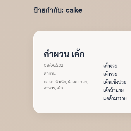
ป้ายกำกับ:
cake
คำผวน เค้ก
เขียน
เค้กจวย
08/06/2021
เมื่อ
หมวด
เค้กรวย
คำผวน
หมู่
ป้าย
เค้กแข็งปวย
cake
,
น้าเน๊ก
,
น้าเนก
,
รวย
,
กำกับ
อาหาร
,
เค้ก
เค้กน้านวย
แคล้วมารวย