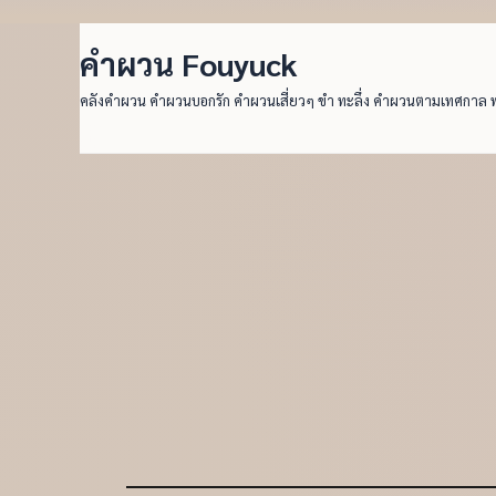
คำผวน Fouyuck
คลังคำผวน คำผวนบอกรัก คำผวนเสี่ยวๆ ขำ ทะลึ่ง คำผวนตามเทศกาล 