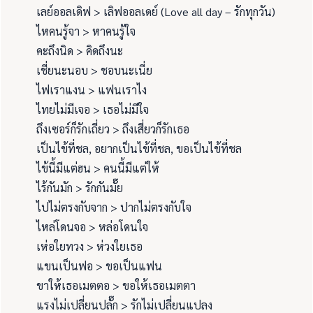
เลย์ออลเดิฟ > เลิฟออลเดย์ (Love all day – รักทุกวัน)
ไหคนรู้จา > หาคนรู้ใจ
คะถึงนิด > คิดถึงนะ
เชี่ยนะนอบ > ชอบนะเนี่ย
ไฟเราแงน > แฟนเราไง
ไทยไม่มีเจอ > เธอไม่มีใจ
ถึงเซอร์ก็รักเถี่ยว > ถึงเสี่ยวก็รักเธอ
เป็นไข้ที่ชล, อยากเป็นไข้ที่ชล, ขอเป็นไข้ที่ชล
ไข้นี้มีแต่ฮน > คนนี้มีแต่ให้
ไร้กันมัก > รักกันมั๊ย
ไปไม่ตรงกับจาก > ปากไม่ตรงกับใจ
ไหล่โดนจอ > หล่อโดนใจ
เห่อใยทวง > ห่วงใยเธอ
แขนเป็นฟอ > ขอเป็นแฟน
ขาให้เธอเมตตอ > ขอให้เธอเมตตา
แรงไม่เปลี่ยนปลั๊ก > รักไม่เปลี่ยนแปลง