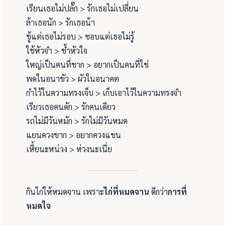
เรียนเธอไม่ปลั๊ก > รักเธอไม่เปลี่ยน
ล้าเธอนัก > รักเธอน้า
ชู้แต่เธอไม่รอบ > ชอบแต่เธอไม่รู้
ใช้หัวจำ > ช้ำหัวใจ
ใหญ่เป็นคนที่ชาก > อยากเป็นคนที่ใช่
พดในอนาขัว > ผัวในอนาคต
กำไว้ในความทรงเจ็บ > เก็บเอาไว้ในความทรงจำ
เรียวเธอคนดัก > รักคนเดียว
รถไม่มีวันหมัก > รักไม่มีวันหมด
แยนควงขาก > อยากควงแขน
เหี้ยนะหน่วง > ห่วงนะเนี่ย
กินไก่ให้หมดจาน เพราะ
ไก่ที่หมดจาน
ดีกว่า
การที่
หมดใจ