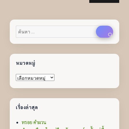
หน้า
pagination
ก่อน
หน้า
ค้นหา:
ค้นหา
หมวดหมู่
หมวด
หมู่
เรื่องล่าสุด
ทรอย คำผวน