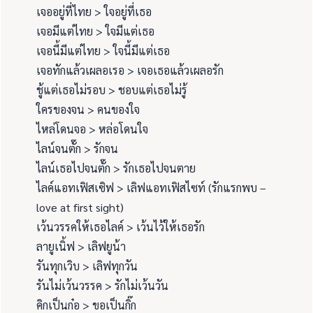
เจออยู่ที่ไทย > ใจอยู่ที่เธอ
เจอมีแต่ไทย > ใจมีแต่เธอ
เจอนี้มีแต่ไทย > ใจนี้มีแต่เธอ
เจอทักแล้วเผลอเรอ > เจอเธอแล้วเผลอรัก
ชู้แต่เธอไม่รอบ > ชอบแต่เธอไม่รู้
ใครของจน > คนของใจ
ไหล่โดนจอ > หล่อโดนใจ
ไลน์จนตั๊ก > รักจน
ไลน์เธอไปจนตั๊ก > รักเธอไปจนตาย
ไลค์แอทเฟิสเซิฟ > เลิฟแอทเฟิสไซท์ (รักแรกพบ –
love at first sight)
เว้นวรรคให้เธอไลค์ > เว้นไว้ให้เธอรัก
ลายูเนิ้ฟ > เลิฟยูน้า
รันทุกเวิบ > เลิฟทุกวัน
รันไม่เว้นวรรค > รักไม่เว้นวัน
คิกเป็นก๋อ > ขอเป็นกิ๊ก