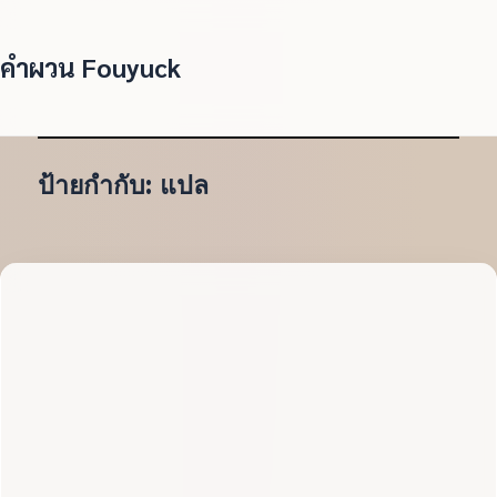
คำผวน Fouyuck
ป้ายกำกับ:
แปล