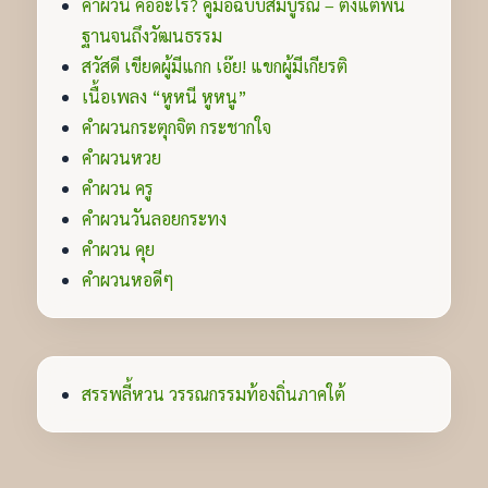
คำผวน คืออะไร? คู่มือฉบับสมบูรณ์ – ตั้งแต่พื้น
ฐานจนถึงวัฒนธรรม
สวัสดี เขียดผู้มีแกก เอ๊ย! แขกผู้มีเกียรติ
เนื้อเพลง “หูหนี หูหนู”
คำผวนกระตุกจิต กระชากใจ
คำผวนหวย
คำผวน ครู
คำผวนวันลอยกระทง
คำผวน คุย
คำผวนหอดีๆ
สรรพลี้หวน วรรณกรรมท้องถิ่นภาคใต้