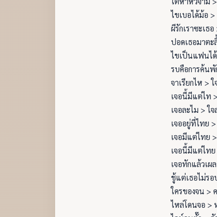
ไตหาหัวจาม >
ไขเบอได้ม้อ > 
ผีรักเราซะเธอ 
ปอดเธอมาตะลื
ไขเป็นแฟนได
รบคือการค้นพั
จาเรียกไห > ใ
เจอนี้มีแต่ไท >
เจอละไม > ใจ
เจออยู่ที่ไทย > 
เจอมีแต่ไทย >
เจอนี้มีแต่ไทย
เจอทักแล้วเผล
ชู้แต่เธอไม่รอ
ใครของจน > 
ไหล่โดนจอ > 