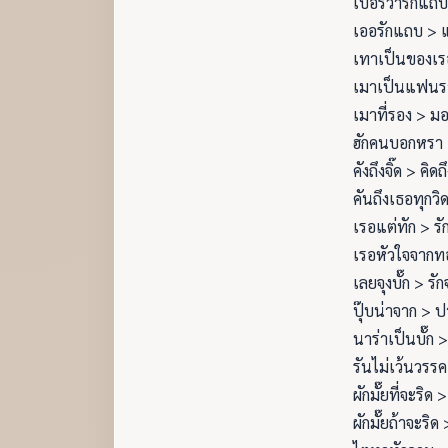
เบอร์ว่ารักแถ
เออรักแถบ > 
เทาเป็นของเร
เมาเป็นแฟนร
เมาที่รอง > มอ
ฮักคนบอกหรา 
คังถึงจิ๊ด > คิดถึ
คันถึงเธอทุกวิ
เรอแต่ทัก > รั
เรอหัวใจจากท
เลยจุงบั๊ก > รัก
ปุ๊บน่าจาก > ปา
นาร่าเป็นบั๊ก >
รันไม่เว้นวรรค 
ผักมั๊ยที่จะริด >
ผักมั๊ยถ้าจะริด 