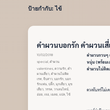
ป้ายกำกับ:
ไข้
คำผวนบอกรัก คำผวนเสี่
เขียน
คำผวนกวนๆ ค
10/02/2018
เมื่อ
หมวด
หนุ่ม (พร้อม
special
,
คำผวน
หมู่
ป้าย
คำผวนไม่ติดเ
valentines
,
ความรัก
,
คำ
กำกับ
ผวนเสี่ยว
,
คำผวนไม่ติด
เรท
,
จีบสาว
,
บอกรัก
,
บอก
รักแฟน
,
ปล้๊ก
,
มุกเสี่ยว
,
มุข
เสี่ยว
,
วรรค
,
วาเลนไทน์
,
ดวงจันทร์ไม่เ
อ่อย
,
เจอ
,
เฉลย
,
แปล
,
ไข้