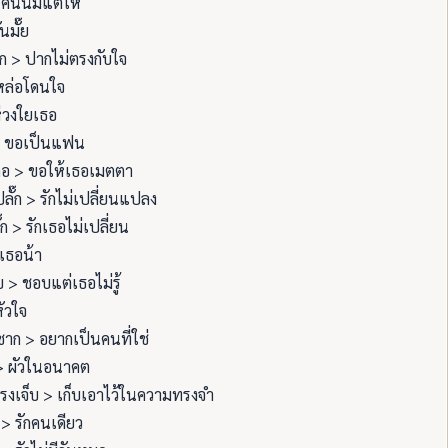
 คนนี้มีแต่ให้
ันมั๊ย
ก > ปากไม่ตรงกับใจ
หล่อโดนใจ
่วงใยเธอ
 ขอเป็นแฟน
อ > ขอให้เธอเมตตา
ลั๊ก > รักไม่เปลี่ยนแปลง
๊ก > รักเธอไม่เปลี่ยน
กเธอน้า
บ > ชอบแต่เธอไม่รู้
หัวใจ
ชาก > อยากเป็นคนที่ใช่
> ผัวในอนาคต
รงเจ็บ > เก็บเอาไว้ในความทรงจำ
 > รักคนเดียว