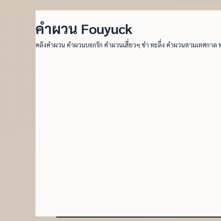
คำผวน Fouyuck
คลังคำผวน คำผวนบอกรัก คำผวนเสี่ยวๆ ขำ ทะลึ่ง คำผวนตามเทศกาล 