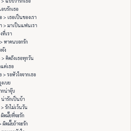
บ > แบบว่ารักเธอ
แอบรักเธอ
อ > เธอเป็นของเรา
า > มาเป็นแฟนเรา
งที่เรา
> หาคนบอกรัก
งจัง
ด > คิดถึงเธอทุกวัน
กแต่เธอ
อ > รอหัวใจจากเธอ
จุงเบย
กน่าจุ๊บ
 น่ารักเป็นบ้า
> รักไม่เว้นวัน
 ผิดมั๊ยที่จะรัก
> ผิดมั๊ยถ้าจะรัก