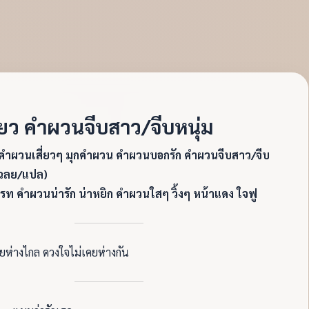
ยว คำผวนจีบสาว/จีบหนุ่ม
ำผวนเสี่ยวๆ มุกคำผวน คำผวนบอกรัก คำผวนจีบสาว/จีบ
เฉลย/แปล)
รท คำผวนน่ารัก น่าหยิก คำผวนใสๆ วิ้งๆ หน้าแดง ใจฟู
คยห่างไกล ดวงใจไม่เคยห่างกัน