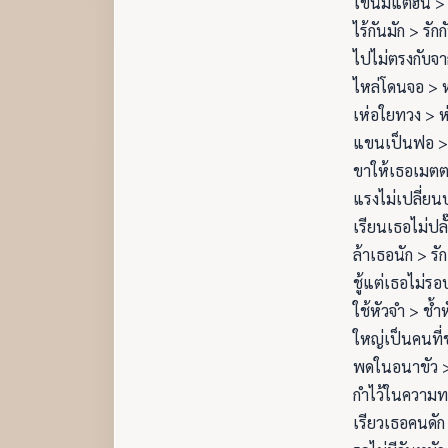
ไข้นี้มีแต่ฮน >
ไร้กันมัก > รักก
ไปไม่ตรงกับจา
ไหล่โดนจอ > 
เห่อใยทวง > ห
แขนเป็นฟอ >
ขาให้เธอเมตต
แรงไม่เปลี่ยนป
เรียนเธอไม่ปลั
ล้าเธอนัก > รั
ชู้แต่เธอไม่รอ
ใช้หัวจำ > ช้ำ
ใหญ่เป็นคนที่
พดในอนาขัว 
กำไว้ในความท
เรียวเธอคนดัก