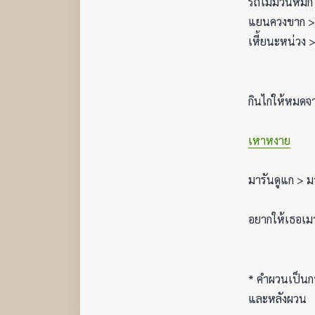
รถไม่มีวันหมัก
แยนควงขาก >
เหี้ยนะหน่วง >
กินไก่ให้หมด
เหาหงาย
มารันดูแก > ม
อยากให้เธอเ
* คำผวนเป็นการ
และหลังผวน