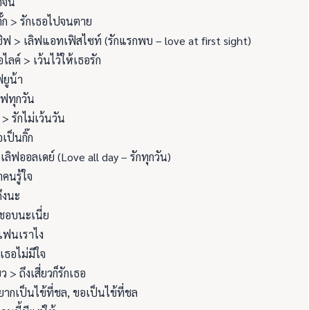
ักจน
ั๊ก > รักเธอไปจนตาย
ิฟ > เลิฟแอทเฟิสไซท์ (รักแรกพบ – love at first sight)
ไลค์ > เว้นไว้ให้เธอรัก
ฟยูน้า
ิฟทุกวัน
> รักไม่เว้นวัน
เป็นกิ๊ก
เลิฟออลเดย์ (Love all day – รักทุกวัน)
คนรู้ใจ
ถึงนะ
ชอบนะเนี่ย
แฟนเราไง
เธอไม่มีใจ
่ยว > ถึงเสี่ยวก็รักเธอ
อยากเป็นไข้ที่ชล, ขอเป็นไข้ที่ชล