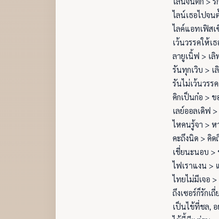
ไลน์จนตั๊ก > ร
ไลน์เธอไปจนต
ไลค์แอทเฟิสเซ
เว้นวรรคให้เธอ
ลายูเนิ้ฟ > เลิ
รันทุกเวิบ > เล
รันไม่เว้นวรรค 
คิกเป็นก๋อ > ขอ
เลย์ออลเดิฟ > 
ไหคนรู้จา > หา
คะถึงนิด > คิด
เชี่ยนะนอบ > 
ไฟเราแงน > 
ไทยไม่มีเจอ > 
ถึงเซอร์ก็รักเถี
เป็นไข้ที่ชล, 