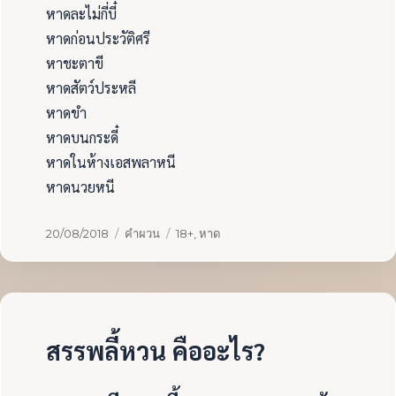
หาดละไม่กี่บี๋
หาดก่อนประวัติศรี
หาชะตาขี
หาดสัตว์ประหลี
หาดขำ
หาดบนกระดี๋
หาดในห้างเอสพลาหนี
หาดนวยหนี
เขียน
หมวด
ป้าย
20/08/2018
คำผวน
18+
,
หาด
เมื่อ
หมู่
กำกับ
สรรพลี้หวน คืออะไร?