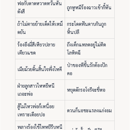
ฟอกับดาดหวาดหวั่นหัน
ถูกหูหมีร้องฉาวเข้ากี้หัน
ดังสี
ถ้าไม่ตายย้ายเด็ดให้เหม็
กระโดดฟันดาบกินถูก
ดยัน
หิ้นปลี
ร้องอึงมี่สีเหียวปลาย
ถึงเต็กแหลดอยู่ไม่ติด
เตียวแขด
โลหิตฉี
ป่าของพีขึ้นรักต้องปัก
เมียม้วยดิ้นสิ้นใจพึ่งไหคี
คอ
ฝ่ายลูกสาวไหหยีหนี
หยุดดักรอโจรีจะขี่หอ
เถอะพ่อ
สู้ไม่ไหวพ่อก็เหนื่อย
ดวนก็นอชะแรลงแก่งอม
เพราะเดือยปอ
พลางร้องใช้ไหหยีรีบหนี