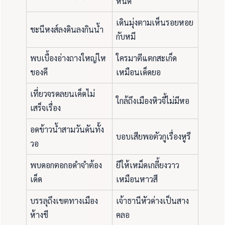
หินดี
เดินมุ่งตามเห็นรอยหอย
ชะนีหงส์ลงดินลงกินน้ำ
กับหมี
พบเบื้องอ่างถางใหญ่ไห
ใครมาตีแตกสะเก็ด
ของคี
เหมือนเด็ดยอ
เที่ยวจรดลยนเค็ดไม่
ใกล้ถึงเมืองหิวจี้ไม่มีหอ
เสร็จเรื่อง
อดข้าวน้ำสามวันดันทั้ง
บอบเสียพอตัวกูเรื่องหูรี
วอ
พบดอกตอกอดำจำต้อง
ยีให้เหม็ดเกลี้ยงวาว
เด็ด
เหมือนหาวสี
บรรลุถึงเขตทางเมือง
เจ้าธานีหัวด่างเป็นสาง
ห้างชี
คลอ