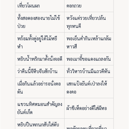
เที่ยวโผนผก
คอกถวย
ทั้งสอดองสองนายไม่ไข้
หวังแต่รวยเที่ยวปล้น
ป่วย
ทุกหนคี
พร้อมทั้งคู่อยู่ใต้ไม้หยี
พอเย็นค่ำกินเหล้าแกล้ม
หำ
หาวสี
หยิบน้ำพริกมาตั้งนั่งจอดี
พอเมาจี้ขอแดงแถลงกัน
ว่าคืนนี้จีหีบจีบสักบ้าน
ทั่ววิหารบ้านมีแถวคีหัน
เมื่อกินแล้วอย่ารอนั่งคอ
เสกแป้งยันต์เป่าลงให้
ดัน
ดงคอ
แขวนทิศหมอนสำคัญลง
ผ้าชีเห็ดอย่างดีใส่ผีหอ
ยันต์เก็ด
หยิบปืนพกนกสับใส่ดับ
พอดักยอคนที่จากที่มา