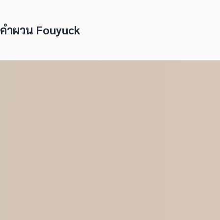
คำผวน Fouyuck