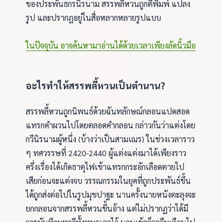
ของประพันธกรนิรนาม สรรพลี้หวนถูกตีพิมพ์ แปลง
รูป และปรากฎอยู่ในสื่อหลากหลายรูปแบบ
ในปัจจุบัน อาจค้นหามาอ่านได้ด้วยเวลาเพียงลัดนิ้วมือ
อะไรทำให้สรรพลี้หวนเป็นตำนาน?
สรรพลี้หวนถูกนิพนธ์ด้วยฉันทลักษณ์กลอนแปดสอด
แทรกคำผวนไปโดยตลอดคำกลอน กล่าวกันว่าแต่งโดย
กวีนิรนามผู้หนึ่ง (บ้างว่าเป็นสามเณร) ในช่วงเวลาราว
ๆ ทศวรรษที่ 2420-2440 ผู้แต่งแต่งมาได้เพียงราว
ครึ่งเรื่องได้เกิดธาตุไฟเข้าแทรกกระอักเลือดตายไป
เสียก่อนจะแต่งจบ วรรณกรรมในยุคที่ถูกประพันธ์ขึ้น
ได้ถูกส่งต่อไปในรูปมุขปาฐะ นานครั้งนายหนังตะลุงจะ
ยกกลอนจากสรรพลี้หวนขึ้นอ้าง แต่ไม่ปรากฏว่าได้มี