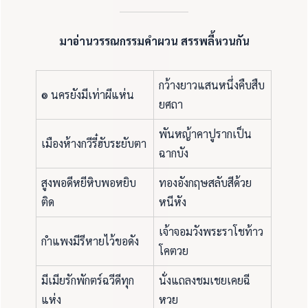
มาอ่านวรรณกรรมคำผวน สรรพลี้หวนกัน
กว้างยาวแสนหนึ่งคืบสืบ
๏ นครยังมีเท่าผีแห่น
ยศถา
พันหญ้าคาปูรากเป็น
เมืองห้างกวีรี๋ฮับระยับตา
ฉากบัง
สูงพอดีหยีหิบพอหยิบ
ทองอังกฤษสลับสีด้วย
ติด
หนีหัง
เจ้าจอมวังพระราโชท้าว
กำแพงมีรีหายไว้ขอดัง
โคตวย
มีเมียรักพักตร์ฉวีดีทุก
นั่งแถลงชมเชยเคยฉี
แห่ง
หวย