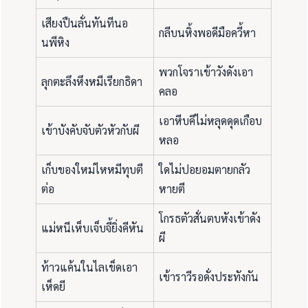
เสียงปืนลั่นทันทีนอ
กลีบนหิ้งพอดีมือควี้หา
นพีหิง
พวกโจราเข้าวังดังเอา
ลุกตะลึงหึงหมีเรียกธิดา
คลอ
เอาหีบคีไม่หลุดดุดเกือบ
เข้าบังคับจับตัวหัวกับผี
หลอ
เก็บของใหม่ไหหมีทุบตี
ใดไม่ปอยอมตายกลัว
ต่อ
หายตี
โกรธตัวสั่นตบหังเข้าดัง
แม่หนีเห็บเจ็บจี้ยิ่งคีหัน
ผี
ท้าวแค้นในไลเข็ดเอา
เข้าราวีรอดั่งประทังกัน
เห็ดยี