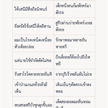
เด็กหนึ่งคนก้มพักตร์มา
ให้เสนีมีหือถือนิพนธ์
ดักรอ
สูรีบผ่านบ่ายพักตร์เถอะ
จึงตรัสใช้เสนีให้คลีหาน
ดักยอ
ผมเป็นโรคเหน็ดเหนื่อย
รักษาพอมาคลายกิน
หัวเดือยปลอ
หายควี
ถึงเด็กลอก็ต้องไปถึงไห
แต่นายใช้จำกัดดัดไม่ขอ
หยี
รับสาโรโคตวยพวยทันที
จากบุรีเร็วพลันดันไม่รอ
เข้าป่าแกแลทั่วกลัวผี
เดินเย็นๆตัดตรงเข้าดง
เห็น
หลอ
เด็ดสองลอดมกลิ่นหอม
พบสระศรีบัวชุกดุกขึ้นออ