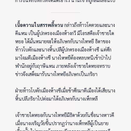
การบันทึกบทกวีทั้งหมดเอาไว้ นานเข้าก็ถูกลืมเลือนไป
เนื้อความในสรรพลี้หวน
กล่าวถึงท้าวโคตวยและนาง
คีแหม เป็นผู้ปกครองเมืองห้างกวี มีโอรสคือเจ้าชายใด
หยอ ได้มั่นหมายจะให้อภิเษกกับนางไหหยี ธิดาของ
ท้าวโบตักและนางหิ้นปลีผู้ปกครองเมืองห้างชี แต่ศึก
มาโจมตีเมืองห้างชี นางไหหยีต้องหลบหนีเข้าป่าไป
พำนักอยู่กับฤาษีแหม ภายหลังเจ้าชายใดหยอทราบ
ข่าวจึงเสด็จมารับนางไหหยีอภิเษกเป็นภริยา
ฝ่ายท้าวโบตักเมืองห้างชีเมื่อข้าศึกมาตีเมืองได้เสียนาง
หิ้นปลีภริยาไปต่อมาได้อภิเษกกับนางเห็กหลี
เจ้าชายไดหยอกับนางไหหยีมีธิดาด้วยกันชื่อนางหาวคี
เมื่อนางเจริญวัยขึ้นปรากฏว่านางเห็กหลีผู้เป็นยาย