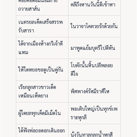
ค่อยคอด้อมน้อมกาย
คลีถึงหานวันนี้ดีเข้าหา
ถวายสาส์น
เนตรยลเค็ดเสร็จสรรพ
ในวาจาโคตวยรักด้วยกัน
รับสารา
ได้จากเมืองห้างกวีเจ้าคี
มาพูดแย้มบุตรีไปดีหัน
แหม
โบตักนั้นหิ้นปลีพลอย
ให้ใดหยอขอดูเป็นคู่กัน
ดีใจ
เรียกลูกสาวขาวเด็ด
พิศพางค์รัศมีราศีไห
เหมือนเห็ดยาง
พอเติบใหญ่เป็นทุกข์เพ
ผู้ใดยลทุกเค็ดมีเม็ดใน
ราะหุกลี
ได้ฟังพ่อถอดอกเดินออก
นั่งวันทาลกลกน้ำหกสี