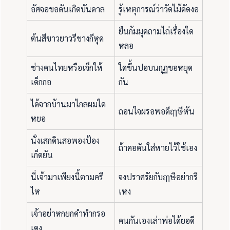
อัศจอขอดันเกิดบันดาล
รู้เหตุการณ์ว่าวัดไม้ดัดงอ
ยืนก้มมุดถามไถ่เรื่องใด
ต้นสีขาวยาวรีขางกีหุด
หลอ
ช่างคนไทยหรือเจ็กให้
ใดขึ้นปอบนกุฏขอหยุด
เด็กกอ
กัน
ได้จากบ้านมาไกลผมใด
ถอนใจผรอพอดีฤๅษีหัน
หยอ
นั่งเสกดินสอพองป้อง
ถ้าคอดันใส่หายไว้ใช้เอง
เก็ดยัน
นี่เจ้ามาเพียงนี้ตามครี
จงปราศรัยกับฤๅษีอย่ากรี
ไห
เหง
เจ้าอย่าหกยกคำทำกรอ
คนกันเองเล่าพ่อได้ยอดี
เดง