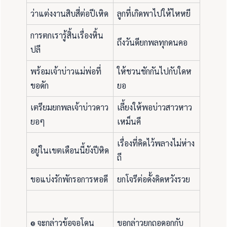
ว่าแต่งงานสิบสี่ต่อปีเหิด
ลูกที่เกิดพาไปให้ไหหยี
การตกเรารู้สิ้นเรื่องหิ้น
ถึงวันดียกพลทุกดนคอ
ปลี
พร้อมเจ้าบ่าวแม่พ่อที่
ให้ชวนชักกันไปกับใดห
ขอดัก
ยอ
เตรียมยกพลเจ้าบ่าวดาว
เลี้ยงให้พอบ่าวสาวหาว
ยอๆ
เหม็นคี
เรื่องที่คิดไว้พลางไม่ห่าง
อยู่ในเขตเดือนนี้ยังปีหิด
ถี
ขอแบ่งรักพักรอการหอดี
ยกโจรีต่อดั้งคิดหวังรวย
๏ จะกล่าวข้อจอโดน
ขอกล่าวยกถอดอกกับ