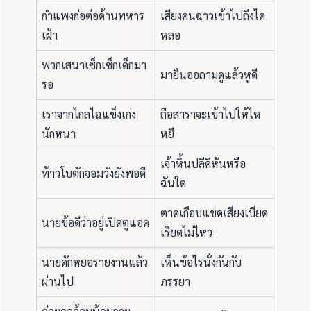
กำแพงก่อต่อด้านทหาร
เสียงคนฉาวเข้าไปถึงได
เฝ้า
หลอ
พวกเสนาเซ็กเซ็กเด็กมา
มายืนออถามดูแล้วหูดี
รอ
เราจากไกลไฉแข็งเก่ง
ถือสาราจะเข้าไปให้ไห
นักหนา
หยี
เจ้าหิ้นปลีคีหันหรือ
ท้าวโบตักจอมวังยังพอดี
ฉันใด
ตาดเกือบแขดเสียงเบียด
นายข้อดีว่าอยู่เปิดตูแอด
เรียดไม่ไหว
นายดักหยอรายงานแล้ว
เห็นข้อไรนั่งกันกับ
ผ่านไป
ภรรยา