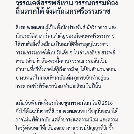
วรรณคดี
สรรพลี้หวน
วรรณกรรมท้อง
ถิ่นภาคใต้ จังหวัดนครศรีธรรมราช
ดิเรก พรตเสน
ผู้เป็นทั้งนักประพันธ์ นักวิชาการ และ
นักประวัติศาสตร์คนสำคัญของเมืองนครศรีธรรมราช
ได้พบกับสิ่งที่เสมือนเป็นสมบัติที่สาบสูญในวงการ
วรรณกรรมภาคใต้ ณ วัดเล็ก ๆ ในอำเภอสิชล สรรพลี้
หวน (อ่านว่า สับ-พะ-ลี้-หวน) วรรณกรรมอันเป็น
ตำนานที่กวีทั่วภาคใต้รู้ถึงการมีอยู่ ได้ยินสำนวนกลอน
บางบทแต่ไม่เคยเห็นฉบับเต็ม ถูกพบบันทึกอยู่บน
กระดาษฝรั่งที่วัดเขาน้อย อำเภอสิชล ในปีนั้น
แม้ฉบับพิมพ์ครั้งแรกโดย
ขุนพรหมโลก
ในปี 2516
ซึ่งใช้ต้นฉบับจากที่
ดิเรก พรตเสน
พบ ปัจจุบันจะหาได้
ยากไม่แพ้ต้นฉบับ แต่ด้วยกระแสความนิยม และความ
ใคร่รู้ต่อบทกวีที่กลั่นออกมาจากเชาวน์ปัญญาที่ลึกซึ้ง