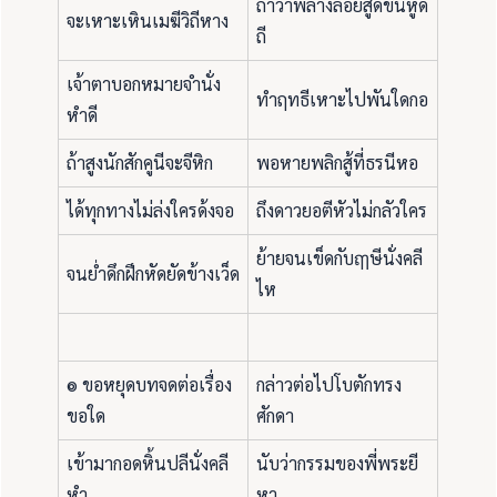
ถ้าว่าพลางลอยสูดขึ้นหูด
จะเหาะเหินเมฆีวิถีหาง
ถี
เจ้าตาบอกหมายจำนั่ง
ทำฤทธีเหาะไปพันใดกอ
หำดี
ถ้าสูงนักสักคูนีจะจีหิก
พอหายพลิกสู้ที่ธรนีหอ
ได้ทุกทางไม่ล่งใครด้งจอ
ถึงดาวยอตีหัวไม่กลัวใคร
ย้ายจนเข็ดกับฤๅษีนั่งคลี
จนย่ำดึกฝึกหัดยัดข้างเว็ด
ไห
๏ ขอหยุดบทจดต่อเรื่อง
กล่าวต่อไปโบตักทรง
ขอใด
ศักดา
เข้ามากอดหิ้นปลีนั่งคลี
นับว่ากรรมของพี่พระยี
หำ
หา