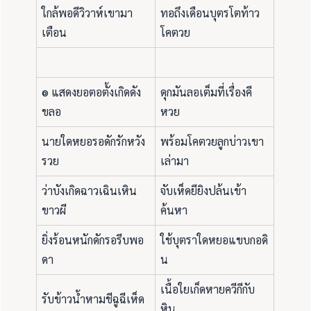
ใกล้พอดีวิวาห์เขามา
ทอถึงเดือนบุตรโตท้าว
เตือน
โคตวย
๏ แสดงยอตอตั้งเกิดดัง
ดุกมันลอเต็มที่เรื่องคี
ขลอ
หวย
นายใดหยอรอดักรักหวัง
พร้อมโคตวยลูกบ่าวเขา
รวย
เล่ามา
ว่าบังเกิดฉาวเฉินเหิน
จับเห็ดยียิงปล้นเข้า
ขาวผี
ค้นหา
ยิ่งร้อนหนักดักรอรีบพอ
ใช้บุตราใดหยอแขบกอดิ
ดา
น
เนื้อใยเก็ดหายควีกีกับ
รับข้าวน้ำหามชีฉูฉีเห็ด
หิน