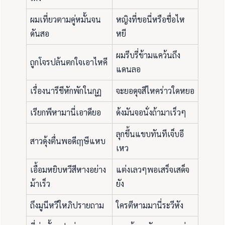
ผมเที่ยวตามคู่หมั้นจน
หญิงที่ขอนี่หรือชื่อไห
ดันสอ
หยี
ผมรีบรี่ข้ามแคว้นถึง
ถูกโจรปล้นตกใจเอาไหคี
แดนลอ
เรื่องนารีชีหักพักในกุฏ
จะยอดุจสีไหคร่าวใดหยอ
เรียกพีหามานี่เอาดียอ
ด้งมันจอนั่งถ้ามาเร็วๆ
ลุกขึ้นแขบทันทีเจ็บอี
สาวดุ้งตื่นพอดีฤๅษีแหบ
เหว
เอื้อมหยิบหวีสีหางอย่าง
แต่งเลวๆพอเสร็จเสด็จ
ม้าเร็ว
ยัง
ถึงมูนีหวีใหภิปรายถาม
ใครตีหามมานี่ระวีหัง