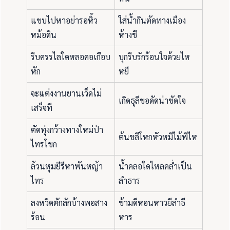
แขบไปหาอย่ารอหิ้ว
ใส่น้ำกินตัดทางเมือง
หม้อดิน
ห้างชี
รีบครรไลใดหลอคอเกือบ
บุกรีบรักร้อนใจด้วยไห
หัก
หยี
จะแต่งงานยานเว็ดไม่
เกิดธุลีขอดัดน่าขัดใจ
เสร็จที
ตัดทุ่งกว้างทางใหม่ป่า
ต้นขลีโหกหัวหมีไม้พีไห
ไทรโขก
ล้วนหุมยีรีหาพันหญ้า
น้ำคลอใดไหลคล่ำเป็น
ไทร
ลำธาร
ลงหวิดตักลักบ้างพอสาง
ข้ามดีหอนหาวยีลำธี
ร้อน
หาร