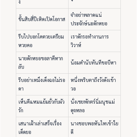
งี
จำอย่าพลาดแน่
ขึ้นสิบสี่ปีเหิดเปิดโอกาส
ประจักษ์นะดักหยอ
รีบไปบอกโคตวยเตรียม
เราดักรอทำงานการ
หวยคอ
วิวาห์
นายดักหยอขอลาคีหาก
น้อมคำนับทันทีขอบีหา
ลับ
รีบอย่าเหม็งเด็งฉอไม่รอ
หนึ่งพริบตาถึงวังดังเข้า
ดา
วอ
เห็นคีแหมแย้มยั่วกับผัว
นั่งเชยพักตร์นิ่มนุชแม่
รัก
ดุจหลอ
เสนาเฝ้าเล่าเสร็จเรื่อง
นางชอบพอหันไหเข้าใย
เด็ดยอ
ดี