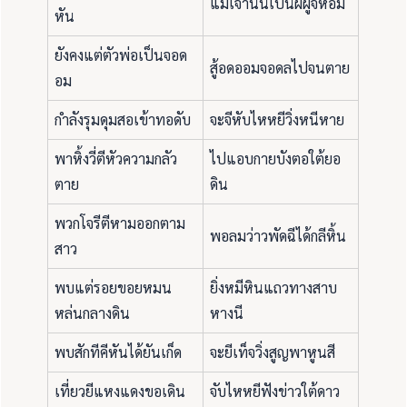
แม่เจ้านั้นเป็นผีผู้จีหอม
หัน
ยังคงแต่ตัวพ่อเป็นจอด
สู้อดออมจอดลไปจนตาย
อม
กำลังรุมดุมสอเข้าทอดับ
จะจีหับไหหยีวิ่งหนีหาย
พาหิ้งวี่ตีหัวความกลัว
ไปแอบกายบังตอใต้ยอ
ตาย
ดิน
พวกโจรีตีหามออกตาม
พอลมว่าวพัดฉีได้กลีหิ้น
สาว
พบแต่รอยขอยหมน
ยิ่งหมีหินแถวทางสาบ
หล่นกลางดิน
หางนี
พบสักทีคีหันได้ยันเก็ด
จะยีเท็จวิ่งสูญพาหูนสี
เที่ยวยีแหงแดงขอเดิน
จับไหหยีฟังข่าวใต้ดาว