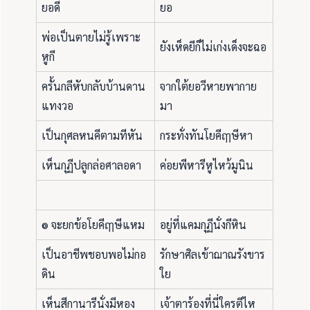
ยอดี
ยอ
พ่อเป็นตายไม่รู้เพราะ
ยังเห็ดยีก็ไม่เก่งเด็งจะฉอ
หูกี
ครั้นกลีหับกลับบ้านดาน
จากใต้ยอวีหายพากาย
แทงวอ
มา
เป็นกุศลหนคีตามทีหัน
กระทั่งทันโยคีฤๅษีหา
เห็นกุฏีปลูกล่อศาลอดา
ค่อยพีหารีหูไหว้มูนิน
๏ จะยกข้อโยคีฤๅษีแหม
อยู่ที่แคมกุฏีนั่งกีหิน
เป็นอาชีพชอบพอไม่กอ
รักษาศิลเข้าฌาณรังขาร
ดิน
ใย
เห็นสีกานารีนั่งมีหอง
เจ้าตาร้องที่นี่ใครตีไห