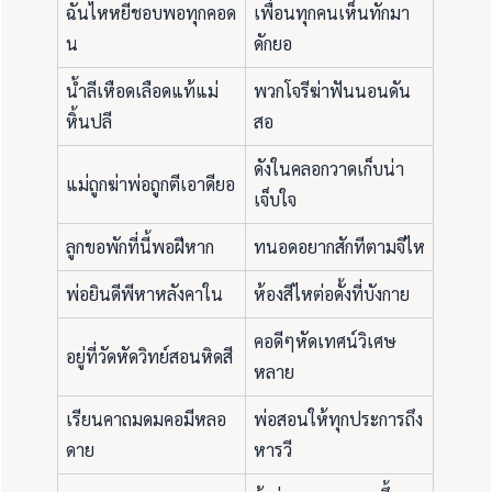
ฉันไหหยีชอบพอทุกคอด
เพื่อนทุกคนเห็นทักมา
น
ดักยอ
น้ำลีเหือดเลือดแท้แม่
พวกโจรีฆ่าฟันนอนดัน
หิ้นปลี
สอ
ดังในคลอกวาดเก็บน่า
แม่ถูกฆ่าพ่อถูกตีเอาดียอ
เจ็บใจ
ลูกขอพักที่นี้พอฝีหาก
ทนอดอยากสักทีตามจีไห
พ่อยินดีพีหาหลังคาใน
ห้องสีไหต่อดั้งที่บังกาย
คอดีๆหัดเทศน์วิเศษ
อยู่ที่วัดหัดวิทย์สอนหิดสี
หลาย
เรียนคาถมดมคอมีหลอ
พ่อสอนให้ทุกประการถึง
ดาย
หารวี