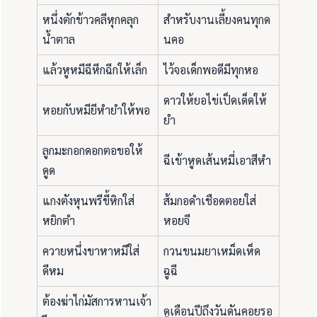
หนึ่งตักข้าวคลีหุกคลุก
สำหรับงานเลี้ยงคนทุกด
น้ำตาล
นคอ
แล้วหูหมีฉีหีกฉีกให้เล็ก
ไว้จอเด็กพอดีมีทุกหอ
ดาวให้ยอไข่เป็ดเด็ดให้
หอยกับหมียีหำยำให้พอ
ยำ
ลูกมะกอกดอกตอขอให้
ฉีเข้าหูดเส้นหมี่เอาสีหำ
ดูด
แกงตังหุนพรีขี้หิกใส่
ส้มกอดำเชือดตอยใส่
หยิกตำ
หอยจี
ควายหนึ่งขาหาหมีใส่
กวนขนมยาเหม็ดเห็ด
ดีหม
ฉูฉี
ต้องฆ่าไก่มัสการหานเจ้า
ดูเดือนปีถึงวันดันคอยรอ