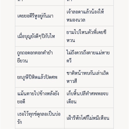
เจ้าลอดาแล้วน้องให้
เคยยอดีรีหูอยู่กันมา
หมองนวล
ยามไปไหนตัวพี่เคยชี
เมื่อบุญยังดีๆปีกับไห
หวน
ถูกถอดอกตอกตำยำ
ไม่ถึงควรถึงตายแม่หาย
ยียวน
ควี
ชาติหน้าพบกันเล่าเถิด
ยกภูษีปีหิดแล้วปิดศพ
หาวสี
แม้นตายไปข้างหลังยัง
เก็บหิ้นปลีทำศพพอจบ
ยอดี
เดือน
เธอไว้ทุกข์ดุกลอเป็นบ่อ
เฝ้ารีหักโศกีไม่หมีเหือน
รัก