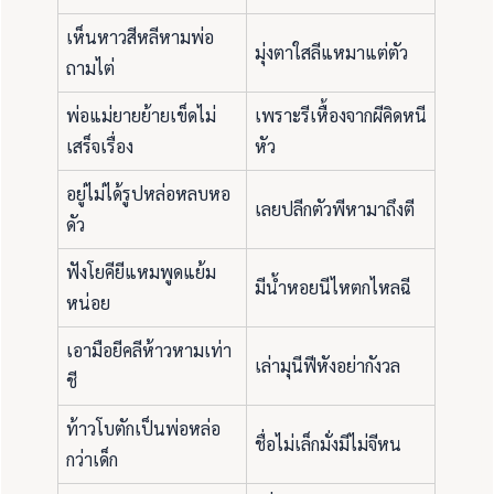
เห็นหาวสีหลีหามพ่อ
มุ่งตาใสลีแหมาแต่ตัว
ถามไต่
พ่อแม่ยายย้ายเข็ดไม่
เพราะรีเหื้องจากผีคิดหนี
เสร็จเรื่อง
หัว
อยู่ไม่ได้รูปหล่อหลบหอ
เลยปลีกตัวพีหามาถึงตี
ดัว
ฟังโยคียีแหมพูดแย้ม
มีน้ำหอยนีไหตกไหลฉี
หน่อย
เอามือยีคลีห้าวหามเท่า
เล่ามุนีฟีหังอย่ากังวล
ชี
ท้าวโบตักเป็นพ่อหล่อ
ชื่อไม่เล็กมั่งมีไม่จีหน
กว่าเด็ก