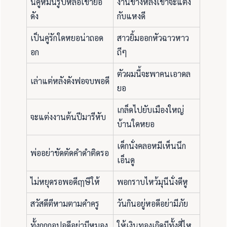
นี่คู่หมั้นรูปหล่อเขายอ
งานข้างหลังเขาจะแต่ง
ดัง
กับแหงดี
เป็นคู่รักใดหยอน่าถอด
สาวยิ้มออกหัวฉาวหาว
อก
ถีๆ
ตัวผมนี้จะพาคนเอาดล
เล่าแต่หลังดังฟอจบพอดี
ยอ
เกล็ดไปยับเมืองใหญ่
จะแต่งงานต้นปีมารีหับ
บ้านใดหยอ
เด็กนั่งคลอหมีเห็นนึก
พ่ออย่าขัดตัดคำดำติดรอ
เอ็นดู
ไม่หยุดรอพอดีฤๅษีให้
พอกราบไหว้มุนีนั่งดีหู
สวัสดีตีหามตามคำครู
วันกินอยู่หอดีอย่ามีภัย
ทั้งกกกอปอดีอย่ามีหมอง
ให้เงินทองเกิดมีทั้งสี่ไห