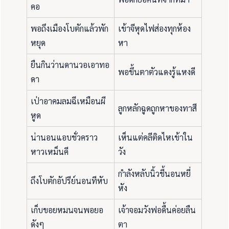
คอ
พอถึงเมืองโบตักแล้วพัก
เข้าจีหุดไฟส่องทุกห้อง
หยุด
หา
ยืนกินว่านดานวอเอาทอ
พอขึ้นตาตัวแดงรู้แหงดี
ดา
เป่าอาคมลมฉีเหมือนผี
ลูกหลักฉูดถูกหาของทาสี
หูด
น่านอนแอบชั่วคราว
เห็นแต่คลีติดไหเข้าใน
หาวเหม็นคี
วัง
กำลังหลับนิ้วชี้นอนหยี่
ถึงโบตักอัปรีย์นอนทีหับ
หัง
เก็บขอยหมนจนพอยอ
เจ้าจอมวังฟอดื้นค่อยลืน
ดังๆ
ตา